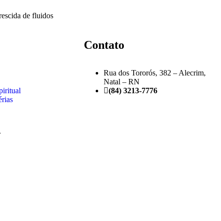
escida de fluidos
Contato
Rua dos Tororós, 382 – Alecrim,
Natal – RN
iritual
(84) 3213-7776
érias
.