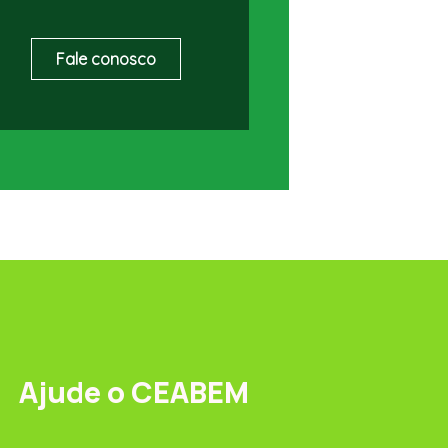
Fale conosco
Ajude o CEABEM