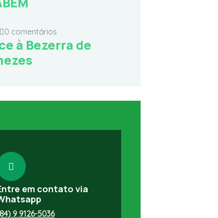
ABEM
0 comentários
ce à Bezerra de
nezes
Entre em contato via
Whatsapp
(84) 9 9126-5036