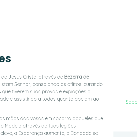
Liv
es
Ce
Livr
o de Jesus Cristo, através de
Bezerra de
obras
istam Senhor, consolando os aflitos, curando
auto
 que tiverem suas provas e expiações a
confe
ade e assistindo a todos quanto apelam ao
Sabe
Tuas mãos dadivosas em socorro daqueles que
no Modelo através de Tuas legiões
se eleve, a Esperança aumente, a Bondade se