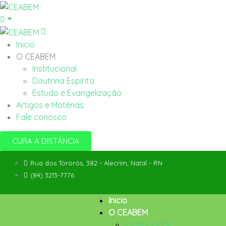
Inicio
O CEABEM
Institucional
Doutrina Espírita
Estudo e Evangelização
Artigos e Matérias
Fale conosco
CURA A DISTÂNCIA
Rua dos Tororós, 382 - Alecrim, Natal - RN
(84) 3213-7776
Inicio
O CEABEM
Institucional