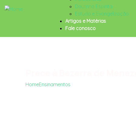
Doutrina Espírita
Estudo e Evangelização
Artigos e Matérias
Fale conosco
Prece à Bezerra de Menez
Home
Ensinamentos