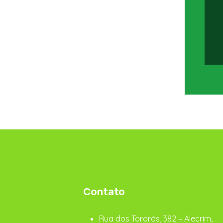
Contato
Rua dos Tororós, 382 – Alecrim,