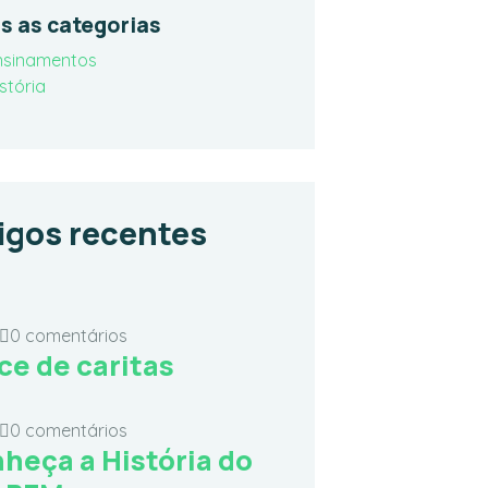
s as categorias
nsinamentos
stória
igos recentes
0 comentários
ce de caritas
0 comentários
heça a História do